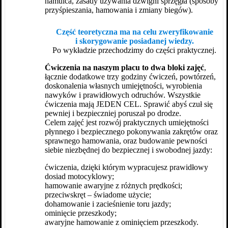
hamulca, zasady używania dźwigni sprzęgła (sposoby
przyśpieszania, hamowania i zmiany biegów).
Część teoretyczna ma na celu zweryfikowanie
i skorygowanie posiadanej wiedzy.
Po wykładzie przechodzimy do części praktycznej.
Ćwiczenia na naszym placu to dwa bloki zajęć
,
łącznie dodatkowe trzy godziny ćwiczeń, powtórzeń,
doskonalenia własnych umiejętności, wyrobienia
nawyków i prawidłowych odruchów. Wszystkie
ćwiczenia mają JEDEN CEL. Sprawić abyś czuł się
pewniej i bezpieczniej poruszał po drodze.
Celem zajęć jest rozwój praktycznych umiejętności
płynnego i bezpiecznego pokonywania zakrętów oraz
sprawnego hamowania, oraz budowanie pewności
siebie niezbędnej do bezpiecznej i swobodnej jazdy:
ćwiczenia, dzięki którym wypracujesz prawidłowy
dosiad motocyklowy;
hamowanie awaryjne z różnych prędkości;
przeciwskręt – świadome użycie;
dohamowanie i zacieśnienie toru jazdy;
ominięcie przeszkody;
awaryjne hamowanie z ominięciem przeszkody.