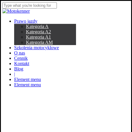
Skip
to
Close
main
Search
content
Menu
Prawo jazdy
Kategoria A
Kategoria A2
Kategoria A1
Kategoria AM
Szkolenia motocyklowe
O nas
Cennik
Kontakt
Blog
|
Element menu
Element menu