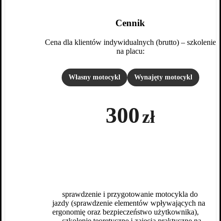
Cennik
Cena dla klientów indywidualnych (brutto) – szkolenie
na placu:
Własny motocykl
Wynajęty motocykl
300
zł
→
sprawdzenie i przygotowanie motocykla do
jazdy (sprawdzenie elementów wpływających na
ergonomię oraz bezpieczeństwo użytkownika),
→
szkolenie teoretyczne i zajęcia praktyczne na